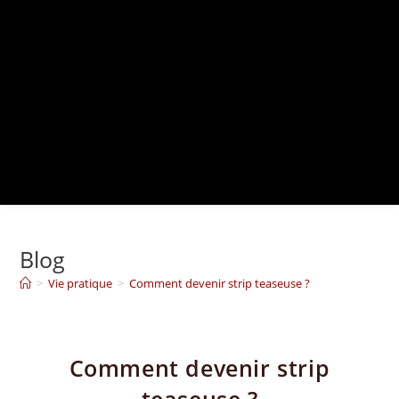
Blog
>
Vie pratique
>
Comment devenir strip teaseuse ?
Comment devenir strip