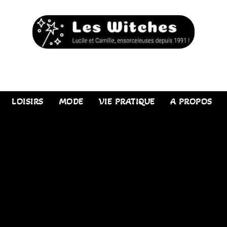
LOISIRS
MODE
VIE PRATIQUE
A PROPOS