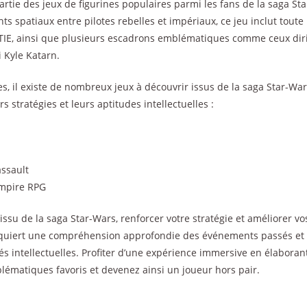
artie des jeux de figurines populaires parmi les fans de la saga S
ts spatiaux entre pilotes rebelles et impériaux, ce jeu inclut toute
IE, ainsi que plusieurs escadrons emblématiques comme ceux dir
i Kyle Katarn.
s, il existe de nombreux jeux à découvrir issus de la saga Star-Wa
s stratégies et leurs aptitudes intellectuelles :
assault
Empire RPG
 issu de la saga Star-Wars, renforcer votre stratégie et améliorer vo
l requiert une compréhension approfondie des événements passés e
és intellectuelles. Profiter d’une expérience immersive en élaborant
ématiques favoris et devenez ainsi un joueur hors pair.