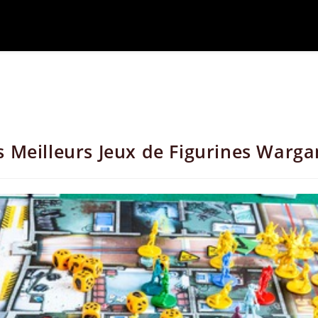
s Meilleurs Jeux de Figurines Warg