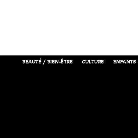
Skip
to
content
BEAUTÉ / BIEN-ÊTRE
CULTURE
ENFANTS