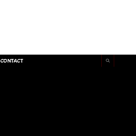
CONTACT