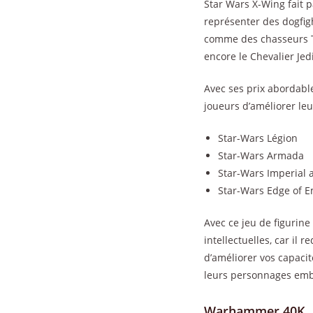
Star Wars X-Wing fait p
représenter des dogfigh
comme des chasseurs T
encore le Chevalier Jed
Avec ses prix abordable
joueurs d’améliorer leur
Star-Wars Légion
Star-Wars Armada
Star-Wars Imperial 
Star-Wars Edge of 
Avec ce jeu de figurine
intellectuelles, car i
d’améliorer vos capacit
leurs personnages embl
Warhammer 40K