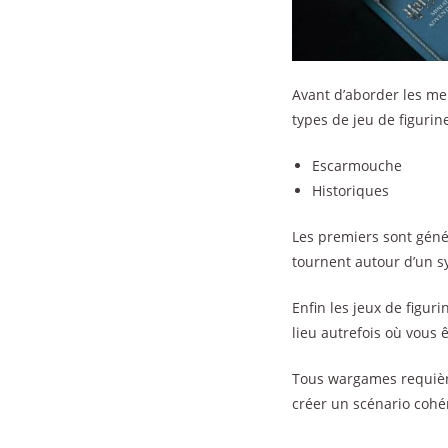
Avant d’aborder les mei
types de jeu de figurin
Escarmouche
Historiques
Les premiers sont génér
tournent autour d’un 
Enfin les jeux de figur
lieu autrefois où vous
Tous wargames requièr
créer un scénario cohér