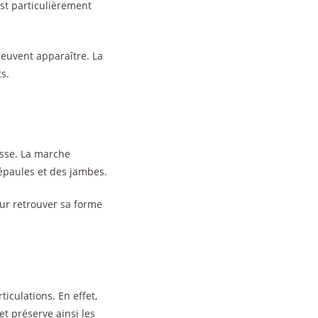
st particulièrement
peuvent apparaître. La
s.
esse. La marche
 épaules et des jambes.
our retrouver sa forme
iculations. En effet,
et préserve ainsi les