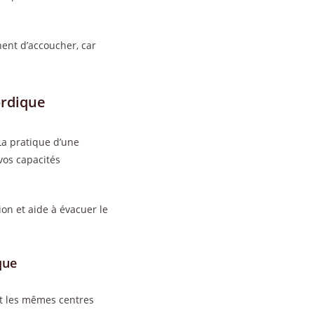
nent d’accoucher, car
ordique
La pratique d’une
vos capacités
ion et aide à évacuer le
que
nt les mêmes centres