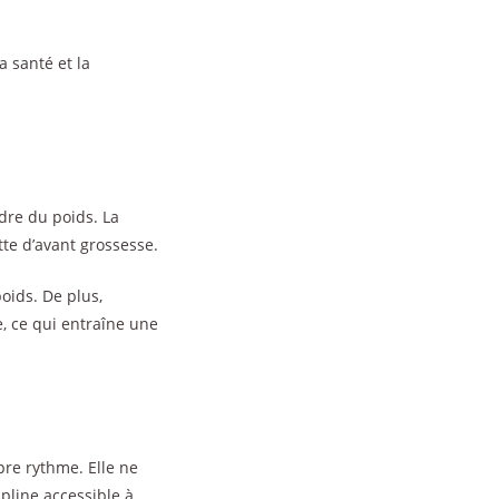
a santé et la
dre du poids. La
tte d’avant grossesse.
poids. De plus,
e, ce qui entraîne une
re rythme. Elle ne
pline accessible à