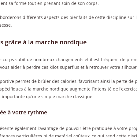
ent sa forme tout en prenant soin de son corps.
aborderons différents aspects des bienfaits de cette discipline sur l
sesse.
ds grâce à la marche nordique
le corps subit de nombreux changements et il est fréquent de pren
us aider à perdre ces kilos superflus et à retrouver votre silhoue
 sportive permet de brûler des calories, favorisant ainsi la perte de 
s spécifiques à la marche nordique augmente l’intensité de l’exercic
s importante qu’une simple marche classique.
tée à votre rythme
sente également l’avantage de pouvoir être pratiquée à votre prop
ences particulières ni de matériel coûteux, ce qui rend cette disci