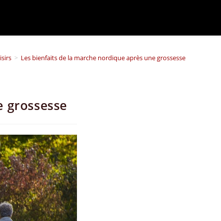
isirs
>
Les bienfaits de la marche nordique après une grossesse
e grossesse